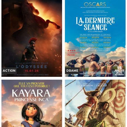
RITCHIE
Horaires et Infos
Horaires et Infos
Bande-annonce
Bande-annonce
Réservation
Réservation
TOUT PUBLIC
TOUT PUBLIC
VF
VF
ACTION
DRAME
L'ODYSSÉE
LA DERNIÈRE SÉANCE
Horaires et Infos
Horaires et Infos
Bande-annonce
Bande-annonce
Réservation
Réservation