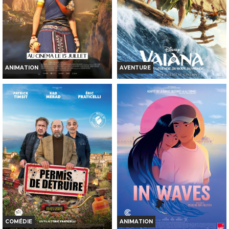
INT. -12ans
TOUT PUBLIC
VF
VOST
ANIMATION
AVENTURE
KAYARA, PRINCESSE INCA
VAIANA, LA LÉGENDE DU BOUT
DU MONDE
Horaires et Infos
Horaires et Infos
Bande-annonce
Bande-annonce
Réservation
Réservation
TOUT PUBLIC
TOUT PUBLIC
VF
VF
COMÉDIE
ANIMATION