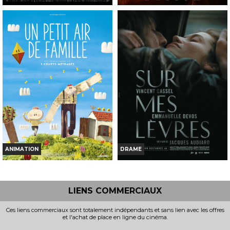
LA BATAILLE DE GAULLE -
OBSESSION
L'ÂGE DE FER
Horaires et Infos
Horaires et Infos
Bande-annonce
Bande-annonce
Réservation
Réservation
INT. -16ans
AVERT. TOUT PUBLIC
VF
VF
ANIMATION
DRAME
UN PETIT AIR DE FAMILLE
SUR MES LÈVRES
Horaires et Infos
Horaires et Infos
LIENS COMMERCIAUX
Bande-annonce
Bande-annonce
Ces liens commerciaux sont totalement indépendants et sans lien avec les offres
et l'achat de place en ligne du cinéma.
Réservation
Réservation