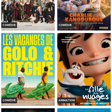
TOUT PUBLIC
INT. -12ans
VF
VF
COMÉDIE
COMÉDIE
DE LA COMÉDIE-FRANÇAISE
CHARLIE ET LES KANGOUROUS
Horaires et Infos
Horaires et Infos
Bande-annonce
Bande-annonce
Réservation
Réservation
TOUT PUBLIC
TOUT PUBLIC
VF
VF
COMÉDIE
ANIMATION
LES VACANCES DE GOLO &
LA FILLE DANS LES NUAGES