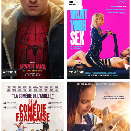
MISSION DINO
Horaires et Infos
Horaires et Infos
Bande-annonce
Bande-annonce
Réservation
Réservation
AVERT. TOUT PUBLIC
TOUT PUBLIC
VF
VF
ACTION
COMÉDIE
SPIDER-MAN: BRAND NEW DAY
I WANT YOUR SEX
Horaires et Infos
Horaires et Infos
Bande-annonce
Bande-annonce
Réservation
Réservation