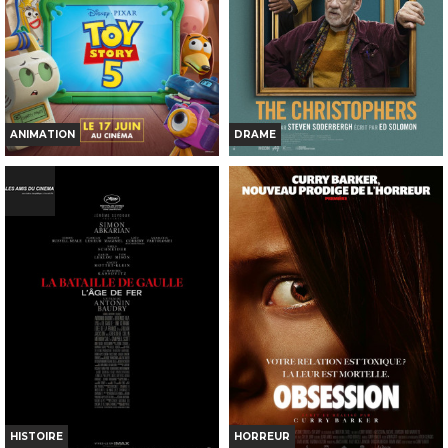
Réservation
Réservation
TOUT PUBLIC
TOUT PUBLIC
71
VF
VF
ANIMATION
DRAME
TOY STORY 5
THE CHRISTOPHERS
Horaires et Infos
Horaires et Infos
Bande-annonce
Bande-annonce
Réservation
Réservation
TOUT PUBLIC
TOUT PUBLIC
VF
VOST
HISTOIRE
HORREUR