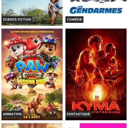
SCIENCE-FICTION
COMÉDIE
LA FIN D'OAK STREET
LES GENDARMES
Horaires et Infos
Horaires et Infos
Bande-annonce
Bande-annonce
Réservation
Réservation
AVERT. TOUT PUBLIC
TOUT PUBLIC
VF
VF
ANIMATION
FANTASTIQUE
LA PAT' PATROUILLE : LE FILM
KYMA, L'ONDE MYSTÉRIEUSE