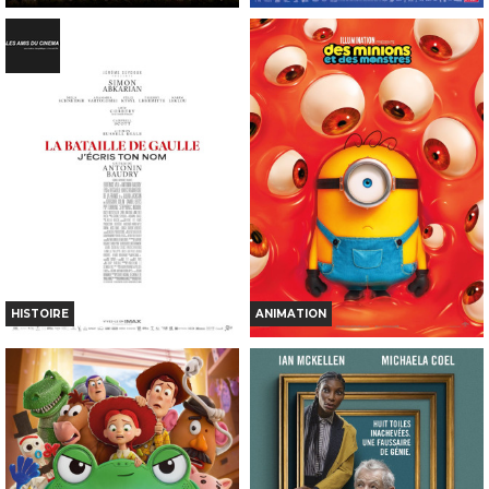
PERMIS DE DÉTRUIRE
IN WAVES
Horaires et Infos
Horaires et Infos
Bande-annonce
Bande-annonce
Réservation
Réservation
TOUT PUBLIC
TOUT PUBLIC
VF
VF
HISTOIRE
ANIMATION
LA BATAILLE DE GAULLE -
DES MINIONS ET DES
PARTIE 2 : J'ÉCRIS TON NOM
MONSTRES
Horaires et Infos
Horaires et Infos
Bande-annonce
Bande-annonce