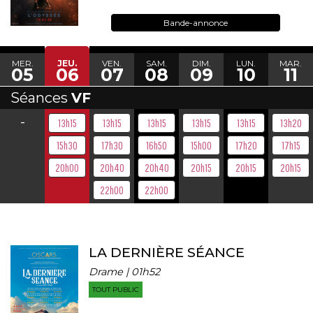
Bande-annonce
MER.
JEU.
VEN.
SAM.
DIM.
LUN.
MAR.
05
06
07
08
09
10
11
Séances
VF
-
13h15
13h15
13h15
13h15
13h15
13h20
15h30
17h30
16h50
15h00
17h20
17h15
20h00
20h40
20h40
20h15
20h15
20h15
22h00
22h00
LA DERNIÈRE SÉANCE
Drame | 01h52
TOUT PUBLIC