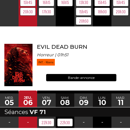
15h45
16h15
16h15
13h30
15h45
15h45
20h30
17h30
15h45
18h00
20h30
20h50
EVIL DEAD BURN
Horreur | 01h51
INT. -16ans
Bande-annonce
MER.
JEU.
VEN.
SAM.
DIM.
LUN.
MAR.
05
06
07
08
09
10
11
Séances
VF 71
-
-
-
-
-
22h30
22h30