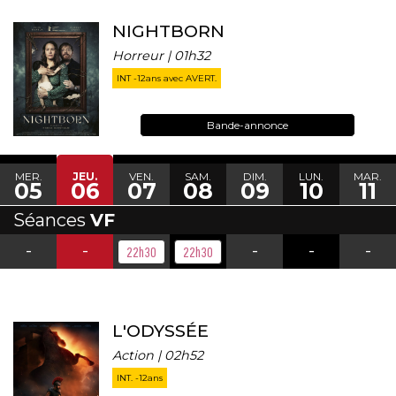
NIGHTBORN
Horreur | 01h32
INT -12ans avec AVERT.
Bande-annonce
MER.
JEU.
VEN.
SAM.
DIM.
LUN.
MAR.
05
06
07
08
09
10
11
Séances
VF
-
-
-
-
-
22h30
22h30
L'ODYSSÉE
Action | 02h52
INT. -12ans