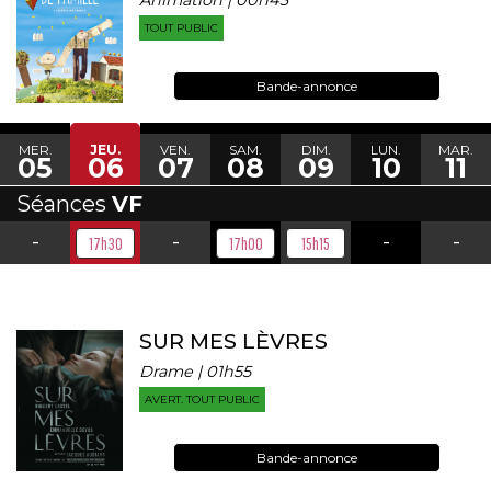
TOUT PUBLIC
Bande-annonce
MER.
JEU.
VEN.
SAM.
DIM.
LUN.
MAR.
05
06
07
08
09
10
11
Séances
VF
-
-
-
-
17h30
17h00
15h15
SUR MES LÈVRES
Drame | 01h55
AVERT. TOUT PUBLIC
Bande-annonce