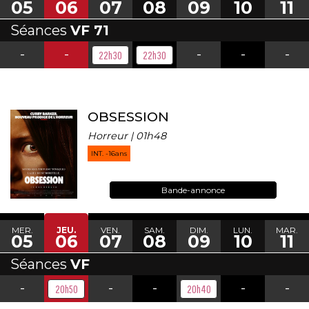
05
06
07
08
09
10
11
Séances
VF 71
-
-
-
-
-
22h30
22h30
OBSESSION
Horreur | 01h48
INT. -16ans
Bande-annonce
MER.
JEU.
VEN.
SAM.
DIM.
LUN.
MAR.
05
06
07
08
09
10
11
Séances
VF
-
-
-
-
-
20h50
20h40