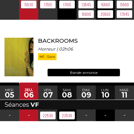
15h30
17h15
17h15
13h45
16h00
15h00
16h00
20h50
17h45
BACKROOMS
Horreur | 02h06
INT. -12ans
Bande-annonce
MER.
JEU.
VEN.
SAM.
DIM.
LUN.
MAR.
05
06
07
08
09
10
11
Séances
VF
-
-
-
-
-
22h30
22h30