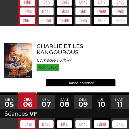
-
13h15
13h15
13h45
10h45
15h15
16h00
19h00
15h45
15h30
15h15
17h00
17h15
20h50
20h50
18h00
18h15
18h15
19h00
CHARLIE ET LES
KANGOUROUS
Comédie | 01h47
TOUT PUBLIC
Bande-annonce
MER.
JEU.
VEN.
SAM.
DIM.
LUN.
MAR.
05
06
07
08
09
10
11
Séances
VF
-
13h30
15h30
13h15
10h45
13h30
13h30