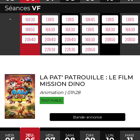
Séances
VF
-
16h30
13h15
13h15
10h45
13h15
13h15
18h50
16h30
16h30
13h15
16h30
16h30
20h40
20h40
20h40
16h30
20h50
20h50
22h30
22h30
20h50
LA PAT' PATROUILLE : LE FILM
MISSION DINO
Animation | 01h28
TOUT PUBLIC
Bande-annonce
MER.
JEU.
VEN.
SAM.
DIM.
LUN.
MAR.