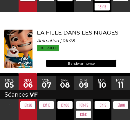
18h15
LA FILLE DANS LES NUAGES
Animation | 01h28
TOUT PUBLIC
Bande-annonce
MER.
JEU.
VEN.
SAM.
DIM.
LUN.
MAR.
05
06
07
08
09
10
11
Séances
VF
-
15h30
13h15
15h00
10h45
13h15
15h00
13h15