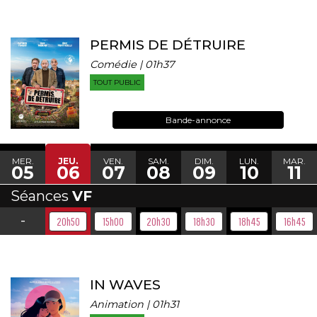
PERMIS DE DÉTRUIRE
Comédie | 01h37
TOUT PUBLIC
Bande-annonce
MER.
JEU.
VEN.
SAM.
DIM.
LUN.
MAR.
05
06
07
08
09
10
11
Séances
VF
-
20h50
15h00
20h30
18h30
18h45
16h45
IN WAVES
Animation | 01h31