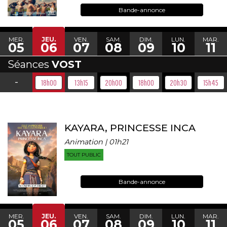
Bande-annonce
MER.
JEU.
VEN.
SAM.
DIM.
LUN.
MAR.
05
06
07
08
09
10
11
Séances
VOST
-
18h00
13h15
20h00
18h00
20h30
15h45
KAYARA, PRINCESSE INCA
Animation | 01h21
TOUT PUBLIC
Bande-annonce
MER.
JEU.
VEN.
SAM.
DIM.
LUN.
MAR.
05
06
07
08
09
10
11