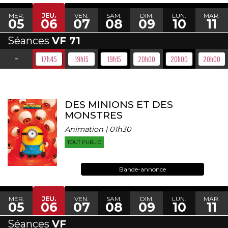
MER.
JEU.
VEN.
SAM.
DIM.
LUN.
MAR.
05
06
07
08
09
10
11
Séances
VF 71
-
17h45
19h15
19h15
20h00
20h00
20h00
DES MINIONS ET DES
MONSTRES
Animation | 01h30
TOUT PUBLIC
Bande-annonce
MER.
JEU.
VEN.
SAM.
DIM.
LUN.
MAR.
05
06
07
08
09
10
11
Séances
VF