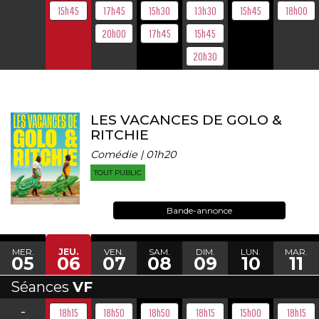
15h45
17h45
15h30
13h30
15h45
18h00
20h00
17h45
15h45
20h30
LES VACANCES DE GOLO &
RITCHIE
Comédie | 01h20
TOUT PUBLIC
Bande-annonce
MER.
JEU.
VEN.
SAM.
DIM.
LUN.
MAR.
05
06
07
08
09
10
11
Séances
VF
-
18h15
18h50
18h50
18h15
15h00
18h15