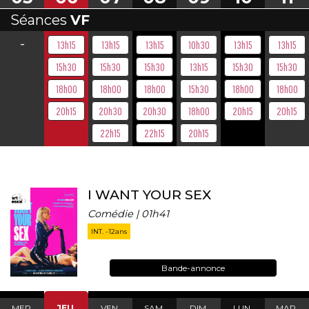
Séances
VF
-
13h15
13h15
13h15
10h30
13h15
13h15
15h30
15h30
15h30
13h15
15h30
15h30
18h00
18h00
18h00
15h30
18h00
18h00
20h15
20h30
20h30
18h00
20h15
20h15
22h15
22h15
20h15
I WANT YOUR SEX
Comédie | 01h41
INT. -12ans
Bande-annonce
MER.
JEU.
VEN.
SAM.
DIM.
LUN.
MAR.