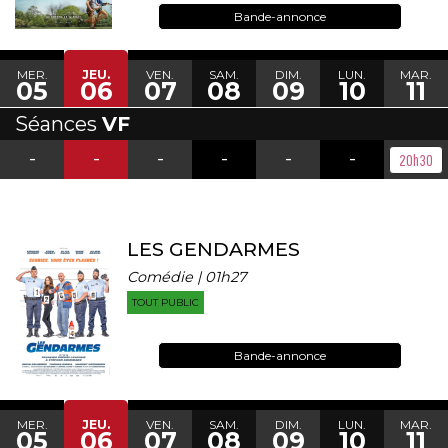
Bande-annonce
MER.
JEU.
VEN.
SAM.
DIM.
LUN.
MAR.
05
06
07
08
09
10
11
Séances
VF
-
-
-
-
-
-
20h30
LES GENDARMES
Comédie | 01h27
TOUT PUBLIC
Bande-annonce
MER.
JEU.
VEN.
SAM.
DIM.
LUN.
MAR.
05
06
07
08
09
10
11