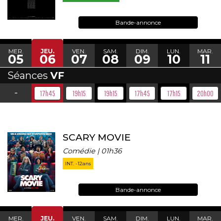
Bande-annonce
MER.
JEU.
VEN.
SAM.
DIM.
LUN.
MAR.
05
06
07
08
09
10
11
Séances
VF
-
17h45
19h15
19h15
17h45
17h15
20h00
SCARY MOVIE
Comédie | 01h36
INT. -12ans
Bande-annonce
MER.
JEU.
VEN.
SAM.
DIM.
LUN.
MAR.