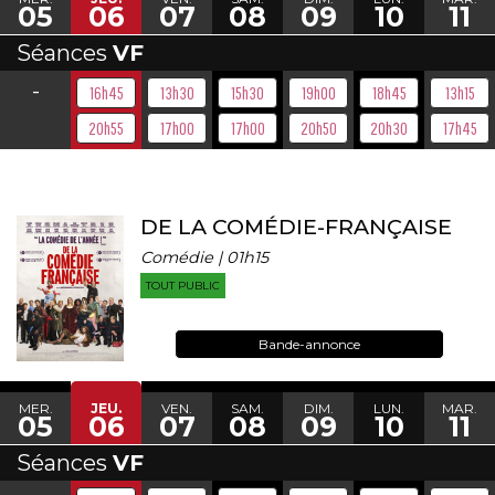
05
06
07
08
09
10
11
Séances
VF
-
16h45
13h30
15h30
19h00
18h45
13h15
20h55
17h00
17h00
20h50
20h30
17h45
DE LA COMÉDIE-FRANÇAISE
Comédie | 01h15
TOUT PUBLIC
Bande-annonce
MER.
JEU.
VEN.
SAM.
DIM.
LUN.
MAR.
05
06
07
08
09
10
11
Séances
VF