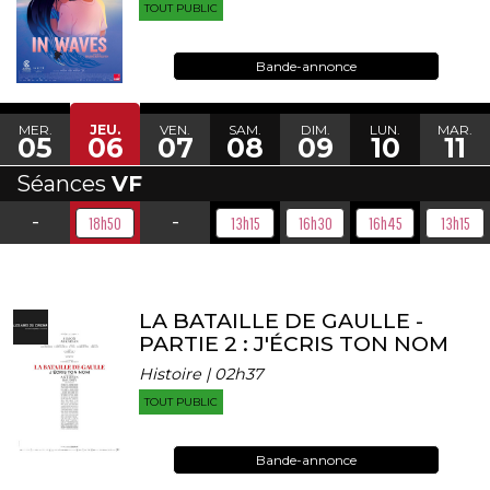
TOUT PUBLIC
Bande-annonce
MER.
JEU.
VEN.
SAM.
DIM.
LUN.
MAR.
05
06
07
08
09
10
11
Séances
VF
-
-
18h50
13h15
16h30
16h45
13h15
LA BATAILLE DE GAULLE -
PARTIE 2 : J'ÉCRIS TON NOM
Histoire | 02h37
TOUT PUBLIC
Bande-annonce