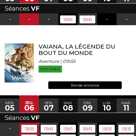
Séances
VF
-
-
-
-
-
15h00
10h45
VAIANA, LA LÉGENDE DU
BOUT DU MONDE
Aventure | 01h55
TOUT PUBLIC
Bande-annonce
MER.
JEU.
VEN.
SAM.
DIM.
LUN.
MAR.
05
06
07
08
09
10
11
Séances
VF
-
13h30
13h45
13h45
10h45
13h30
13h30