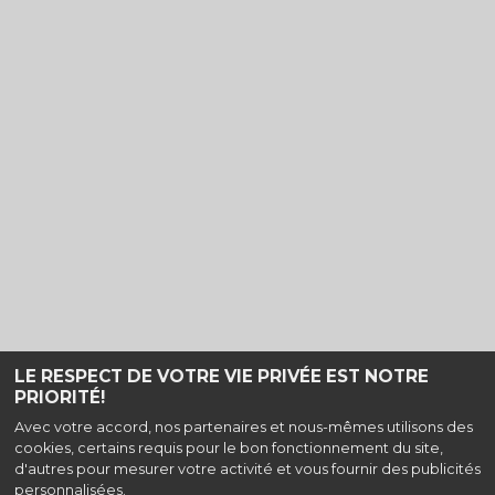
LE RESPECT DE VOTRE VIE PRIVÉE EST NOTRE
PRIORITÉ!
Avec votre accord, nos partenaires et nous-mêmes utilisons des
cookies, certains requis pour le bon fonctionnement du site,
Haut de page
d'autres pour mesurer votre activité et vous fournir des publicités
personnalisées.
16 Rue du Dr Noël Courvoisier, 70000 Vesoul |
Mentions légales
|
Contact
| Tel