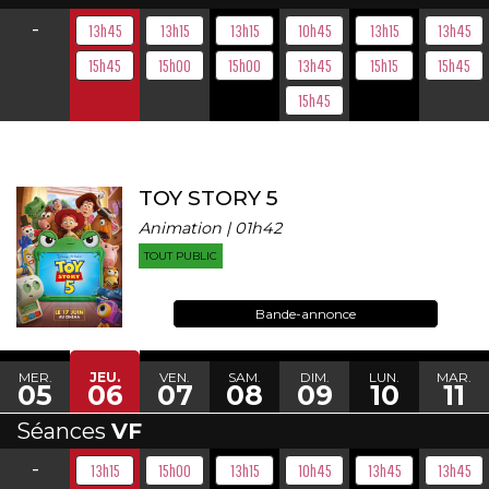
-
13h45
13h15
13h15
10h45
13h15
13h45
15h45
15h00
15h00
13h45
15h15
15h45
15h45
TOY STORY 5
Animation | 01h42
TOUT PUBLIC
Bande-annonce
MER.
JEU.
VEN.
SAM.
DIM.
LUN.
MAR.
05
06
07
08
09
10
11
Séances
VF
-
13h15
15h00
13h15
10h45
13h45
13h45