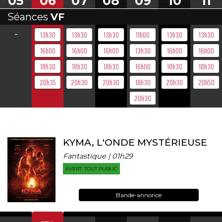
05
06
07
08
09
10
11
Séances
VF
-
13h30
13h30
13h30
11h00
13h30
13h30
16h00
16h00
16h00
13h30
16h00
16h00
18h30
18h30
18h30
16h00
18h30
18h30
20h35
20h30
20h30
18h30
20h30
20h50
20h30
KYMA, L'ONDE MYSTÉRIEUSE
Fantastique | 01h29
AVERT. TOUT PUBLIC
Bande-annonce