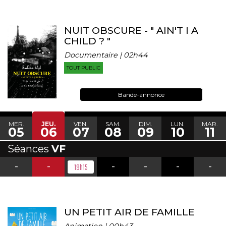
NUIT OBSCURE - " AIN'T I A
CHILD ? "
Documentaire | 02h44
TOUT PUBLIC
Bande-annonce
MER.
JEU.
VEN.
SAM.
DIM.
LUN.
MAR.
05
06
07
08
09
10
11
Séances
VF
-
-
-
-
-
-
19h15
UN PETIT AIR DE FAMILLE
Animation | 00h43