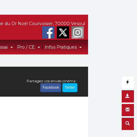
e du Dr Noël Courvoisier, 70000 Vesoul
Essai
|
Pro / CE
|
Infos Pratiques
Partagez vos envies cinéma :
Facebook
Twitter