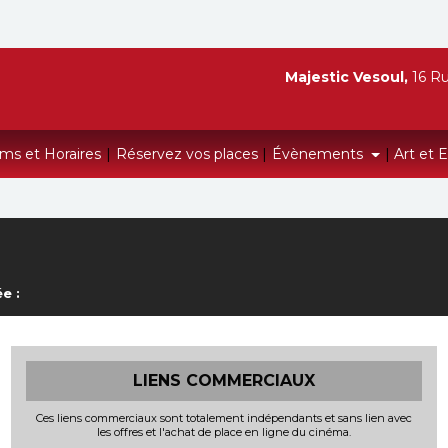
Majestic Vesoul,
16 Ru
lms et Horaires
|
Réservez vos places
|
Évènements
|
Art et 
e :
LIENS COMMERCIAUX
Ces liens commerciaux sont totalement indépendants et sans lien avec
les offres et l'achat de place en ligne du cinéma.