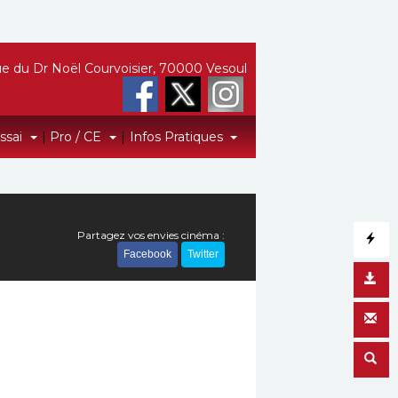
e du Dr Noël Courvoisier, 70000 Vesoul
Essai
|
Pro / CE
|
Infos Pratiques
Partagez vos envies cinéma :
Facebook
Twitter