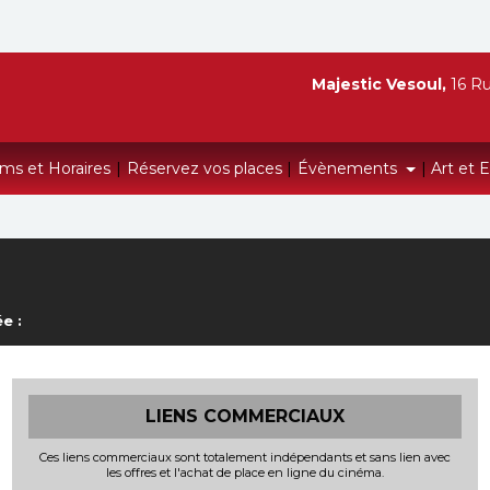
Majestic Vesoul,
16 Ru
lms et Horaires
|
Réservez vos places
|
Évènements
|
Art et 
e :
LIENS COMMERCIAUX
Ces liens commerciaux sont totalement indépendants et sans lien avec
les offres et l'achat de place en ligne du cinéma.