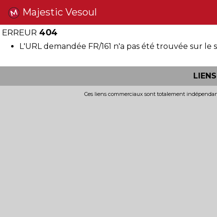
Majestic Vesoul
ERREUR
404
L'URL demandée FR/161 n'a pas été trouvée sur le 
LIEN
Ces liens commerciaux sont totalement indépendants 