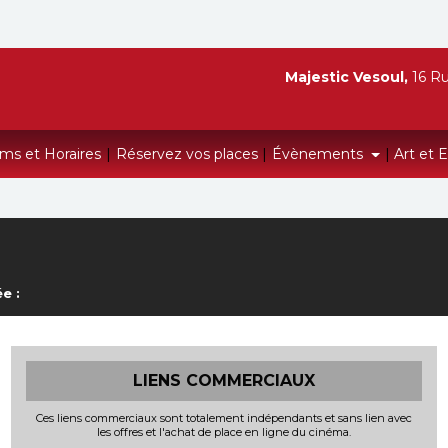
Majestic Vesoul,
16 Ru
lms et Horaires
|
Réservez vos places
|
Évènements
|
Art et 
e :
LIENS COMMERCIAUX
Ces liens commerciaux sont totalement indépendants et sans lien avec
les offres et l'achat de place en ligne du cinéma.