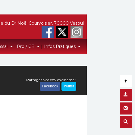
e du Dr Noël Courvoisier, 70000 Vesoul
Essai
|
Pro / CE
|
Infos Pratiques
Partagez vos envies cinéma :
Facebook
Twitter