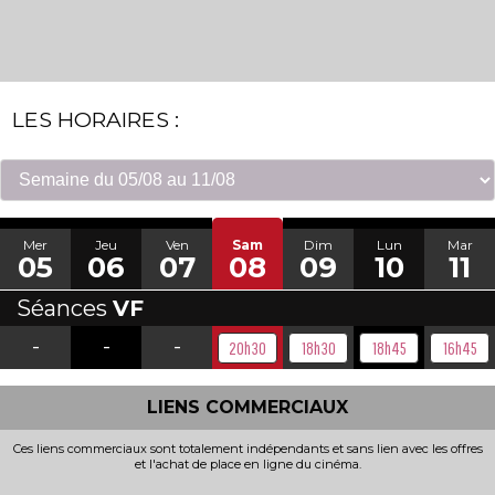
LES HORAIRES :
Mer
Jeu
Ven
Sam
Dim
Lun
Mar
05
06
07
08
09
10
11
Séances
VF
-
-
-
20h30
18h30
18h45
16h45
LIENS COMMERCIAUX
Ces liens commerciaux sont totalement indépendants et sans lien avec les offres
et l'achat de place en ligne du cinéma.