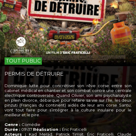
TOUT PUBLIC
PERMIS DE DÉTRUIRE
Dominique lutte pour concrétiser son rêve corse entre son
cabinet médical en chantier et son combat contre une centrale
électrique controversée. Quand Olivier, son ami psychanalyste
en plein divorce, débarque pour refaire sa vie sur l’île, les deux
pinzuti (Français du continent) aidés de leur ami corse Santu,
vont tout faire pour s’intégrer à la culture insulaire pour le
meilleur et le pire.
Genre :
Comédie
Durée :
01h37
Réalisation :
Éric Fraticelli
Acteurs :
Kad Merad, Patrick Timsit, Éric Fraticelli, Claude