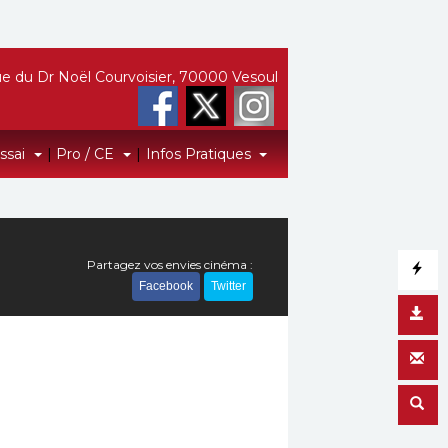
e du Dr Noël Courvoisier, 70000 Vesoul
Essai
|
Pro / CE
|
Infos Pratiques
Partagez vos envies cinéma :
Facebook
Twitter