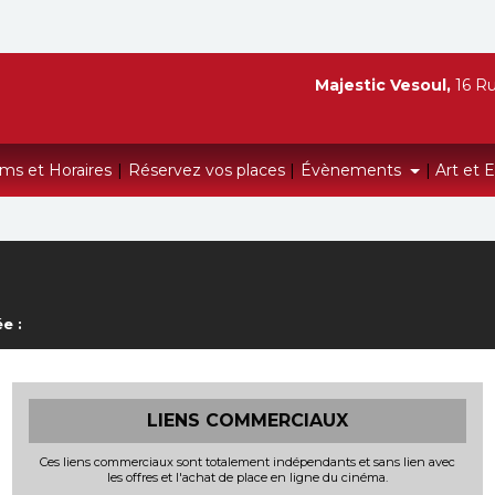
Majestic Vesoul,
16 Ru
lms et Horaires
|
Réservez vos places
|
Évènements
|
Art et 
e :
LIENS COMMERCIAUX
Ces liens commerciaux sont totalement indépendants et sans lien avec
les offres et l'achat de place en ligne du cinéma.