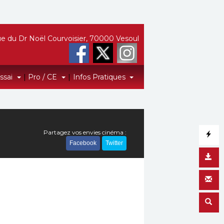
e du Dr Noël Courvoisier, 70000 Vesoul
Essai
|
Pro / CE
|
Infos Pratiques
Partagez vos envies cinéma :
Facebook
Twitter