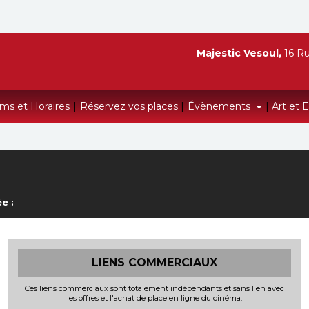
Majestic Vesoul,
16 Ru
lms et Horaires
|
Réservez vos places
|
Évènements
|
Art et 
e :
LIENS COMMERCIAUX
Ces liens commerciaux sont totalement indépendants et sans lien avec
les offres et l'achat de place en ligne du cinéma.